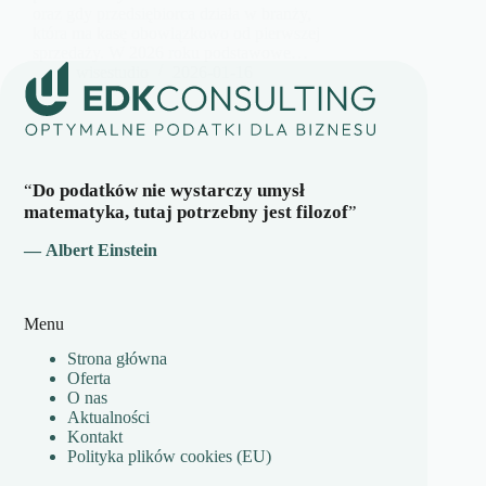
oraz gdy przedsiębiorca działa w branży,
która ma kasę obowiązkowo od pierwszej
sprzedaży. W 2026 roku podstawowe…
wisestudio
2026-01-16
“
Do podatków nie wystarczy umysł
matematyka, tutaj potrzebny jest filozof
”
— Albert Einstein
Menu
Strona główna
Oferta
O nas
Aktualności
Kontakt
Polityka plików cookies (EU)