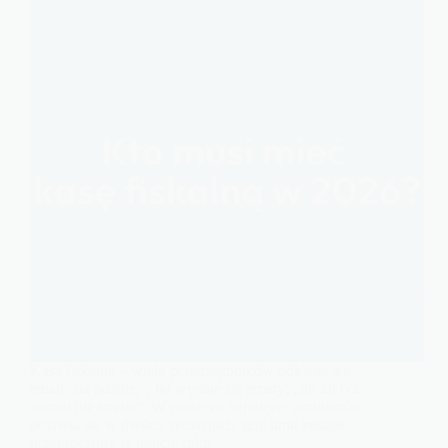
Kasa fiskalna – wielu przedsiębiorców odkłada ten
temat „na później”, bo wydaje się prosty: „do 20 tys.
obrotu nie trzeba”. W praktyce najwięcej problemów
pojawia się w dwóch sytuacjach: gdy limit zostaje
przekroczony w trakcie roku