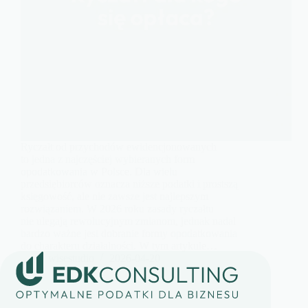
Ryczałt od przychodów ewidencjonowanych
to jedna z najczęściej wybieranych form
opodatkowania w Polsce. Dla wielu
przedsiębiorców oznacza niższe podatki i prostszą
księgowość, ale nie zawsze jest najlepszym
rozwiązaniem. W 2026 roku zasady ryczałtu
nie ulegają rewolucyjnym zmianom, jednak nadal
bardzo ważne jest dobranie formy opodatkowania
do charakteru działalności. W tym artykule…
wisestudio
2026-04-20