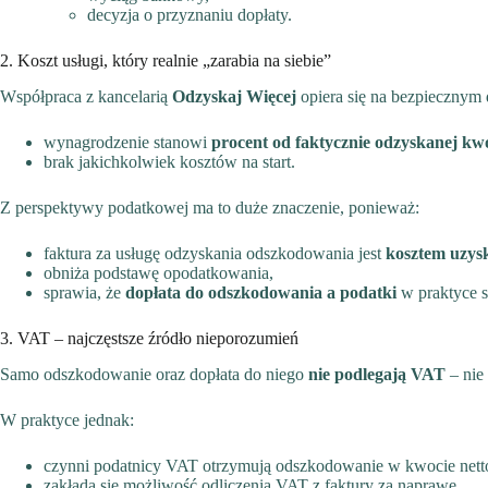
decyzja o przyznaniu dopłaty.
2. Koszt usługi, który realnie „zarabia na siebie”
Współpraca z kancelarią
Odzyskaj Więcej
opiera się na bezpiecznym 
wynagrodzenie stanowi
procent od faktycznie odzyskanej kw
brak jakichkolwiek kosztów na start.
Z perspektywy podatkowej ma to duże znaczenie, ponieważ:
faktura za usługę odzyskania odszkodowania jest
kosztem uzys
obniża podstawę opodatkowania,
sprawia, że
dopłata do odszkodowania a podatki
w praktyce st
3. VAT – najczęstsze źródło nieporozumień
Samo odszkodowanie oraz dopłata do niego
nie podlegają VAT
– nie
W praktyce jednak:
czynni podatnicy VAT otrzymują odszkodowanie w kwocie nett
zakłada się możliwość odliczenia VAT z faktury za naprawę,