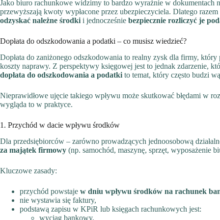
Jako biuro rachunkowe widzimy to bardzo wyraźnie w dokumentach na
przewyższają kwoty wypłacone przez ubezpieczyciela. Dlatego razem 
odzyskać należne środki
i jednocześnie
bezpiecznie rozliczyć je p
Dopłata do odszkodowania a podatki – co musisz wiedzieć?
Dopłata do zaniżonego odszkodowania to realny zysk dla firmy, który
koszty naprawy. Z perspektywy księgowej jest to jednak zdarzenie, kt
dopłata do odszkodowania a podatki
to temat, który często budzi w
Nieprawidłowe ujęcie takiego wpływu może skutkować błędami w rozl
wygląda to w praktyce.
1. Przychód w dacie wpływu środków
Dla przedsiębiorców – zarówno prowadzących jednoosobową działalnoś
za majątek firmowy
(np. samochód, maszynę, sprzęt, wyposażenie bi
Kluczowe zasady:
przychód powstaje
w dniu wpływu środków na rachunek b
nie wystawia się faktury,
podstawą zapisu w KPiR lub księgach rachunkowych jest:
wyciąg bankowy,