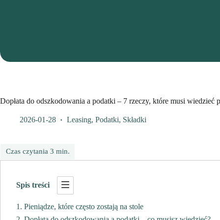
edk consulting doplata do ods
Dopłata do odszkodowania a podatki – 7 rzeczy, które musi wiedzieć p
2026-01-28
Leasing
,
Podatki
,
Składki
Spis treści
Pieniądze, które często zostają na stole
Dopłata do odszkodowania a podatki – co musisz wiedzieć?