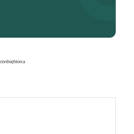
zkodowania a podatki
rzedsiębiorca