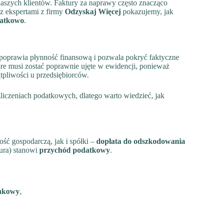
szych klientów. Faktury za naprawy często znacząco
z ekspertami z firmy
Odzyskaj Więcej
pokazujemy, jak
odatkowo
.
 poprawia płynność finansową i pozwala pokryć faktyczne
óre musi zostać poprawnie ujęte w ewidencji, ponieważ
ątpliwości u przedsiębiorców.
iczeniach podatkowych, dlatego warto wiedzieć, jak
ć gospodarczą, jak i spółki –
dopłata do odszkodowania
ura) stanowi
przychód podatkowy
.
ankowy
,