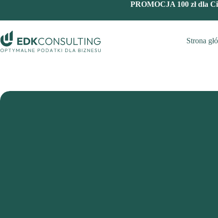
Przejdź
PROMOCJA 100 zł dla Cie
do
treści
Strona gł