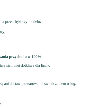
dla przedsiębiorcy modelu:
oty
,
kania przychodu w 100%
,
ają się mniej dotkliwe dla firmy.
 są ani dostawą towarów, ani świadczeniem usług.
o,